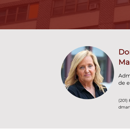
Do
Ma
Admi
de e
(201) 
dmar