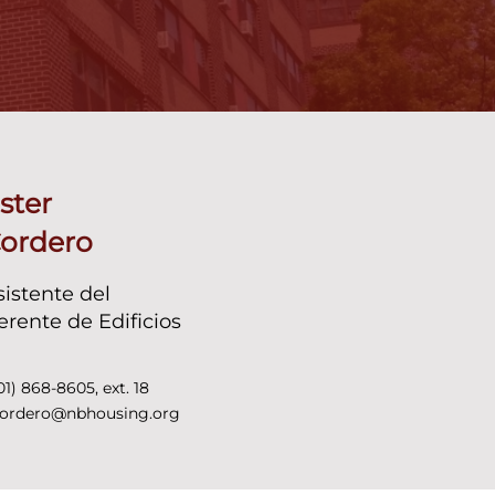
ster
ordero
sistente del
erente de Edificios
01) 868-8605, ext. 18
ordero@nbhousing.org