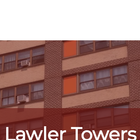
sos
Edificios
Noticias de la NBHA
Contac
Lawler Towers