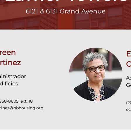
6121 & 6131 Grand Avenue
reen
E
rtinez
C
nistrador
A
dificios
G
868-8605, ext. 18
(2
tinez@nbhousing.org
ec